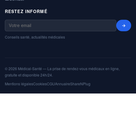
RESTEZ INFORMÉ
→
Conseils santé, actualités médicales
© 2026 Médical-Santé — La prise de rendez-vous médicaux en ligne,
gratuite et disponible 24h/24.
Mentions légales
Cookies
CGU
Annuaire
ShareNPlug