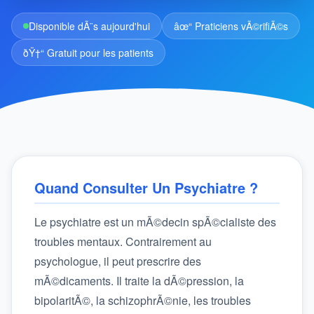
Disponible dÃ¨s aujourd'hui
âœ“ Praticiens vÃ©rifiÃ©s
ðŸ†“ Gratuit pour les patients
Quand Consulter Un Psychiatre ?
Le psychiatre est un mÃ©decin spÃ©cialiste des
troubles mentaux. Contrairement au
psychologue, il peut prescrire des
mÃ©dicaments. Il traite la dÃ©pression, la
bipolaritÃ©, la schizophrÃ©nie, les troubles