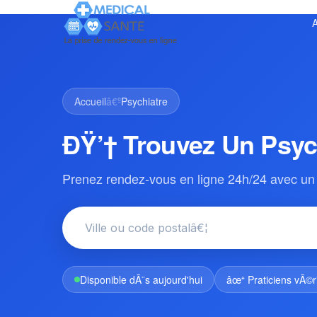
A
Accueil
â€º
Psychiatre
ÐŸ’† Trouvez Un Psyc
Prenez rendez-vous en ligne 24h/24 avec un 
Disponible dÃ¨s aujourd'hui
âœ“ Praticiens vÃ©r