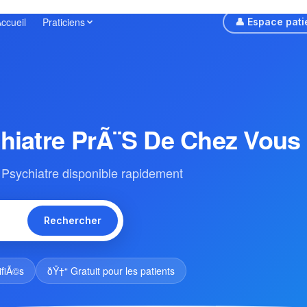
ccueil
Praticiens
👤 Espace pati
hiatre PrÃ¨s De Chez Vous
Psychiatre disponible rapidement
Rechercher
ifiÃ©s
ðŸ†“ Gratuit pour les patients