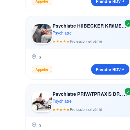
Prendre RDV
Appeler
✓
Psychiatre HüBECKER KRäMER ASTRID
Psychiatre
★★★★★
Professionnel vérifié
,
0
Prendre RDV
Appeler
✓
Psychiatre PRIVATPRAXIS DR. KRAUER
Psychiatre
★★★★★
Professionnel vérifié
,
0