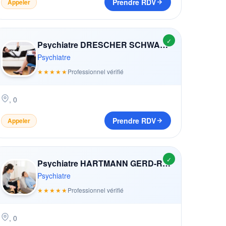
Prendre RDV
Appeler
✓
Psychiatre DRESCHER SCHWARZ ROSE
Psychiatre
★★★★★
Professionnel vérifié
,
0
Prendre RDV
Appeler
✓
Psychiatre HARTMANN GERD-RUBEN
Psychiatre
★★★★★
Professionnel vérifié
,
0