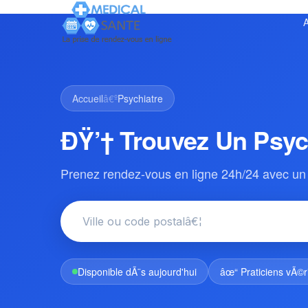
A
Accueil
â€º
Psychiatre
ÐŸ’† Trouvez Un Psyc
Prenez rendez-vous en ligne 24h/24 avec un 
Disponible dÃ¨s aujourd'hui
âœ“ Praticiens vÃ©r