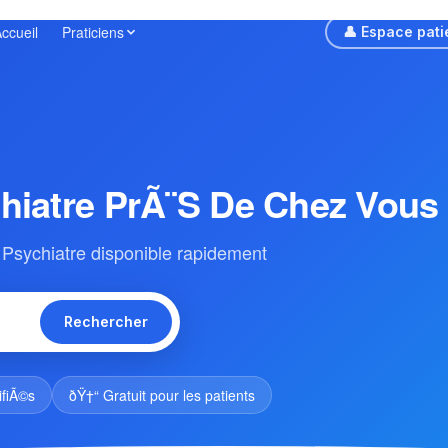
ccueil
Praticiens
👤 Espace pati
hiatre PrÃ¨s De Chez Vous
Psychiatre disponible rapidement
Rechercher
ifiÃ©s
ðŸ†“ Gratuit pour les patients