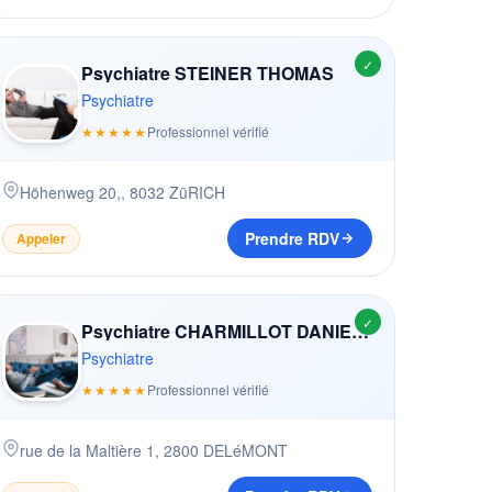
✓
Psychiatre STEINER THOMAS
Psychiatre
★★★★★
Professionnel vérifié
Höhenweg 20,
,
8032
ZüRICH
Prendre RDV
Appeler
✓
Psychiatre CHARMILLOT DANIELLE
Psychiatre
★★★★★
Professionnel vérifié
rue de la Maltière 1
,
2800
DELéMONT