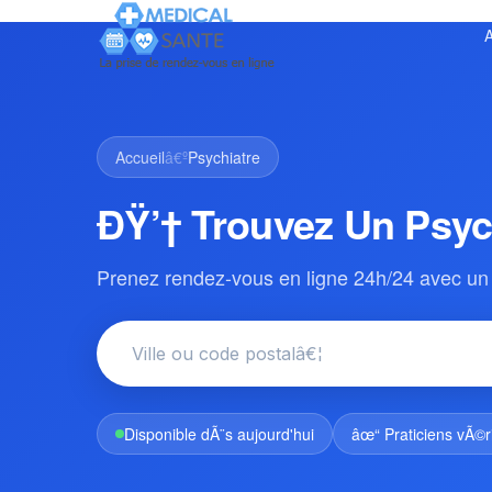
A
Accueil
â€º
Psychiatre
ÐŸ’† Trouvez Un Psyc
Prenez rendez-vous en ligne 24h/24 avec un 
Disponible dÃ¨s aujourd'hui
âœ“ Praticiens vÃ©r