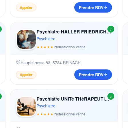
Prendre RDV
Appeler
✓
Psychiatre HALLER FRIEDRICH (-GLOOR)
Psychiatre
★★★★★
Professionnel vérifié
Hauptstrasse 83
,
5734
REINACH
Prendre RDV
Appeler
✓
Psychiatre UNITé THéRAPEUTIQUE DES DéPENDANCES 'LES VACHERIES'
Psychiatre
★★★★★
Professionnel vérifié