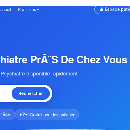
ccueil
Praticiens
👤 Espace pati
hiatre PrÃ¨s De Chez Vous
Psychiatre disponible rapidement
Rechercher
ifiÃ©s
ðŸ†“ Gratuit pour les patients