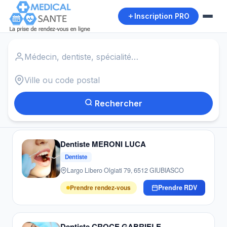
Inscription PRO
Accueil
›
Praticiens à Giubiasco
26
praticiens · Giubiasco
Médecin
Dentiste
Cardiologue
Dermatologue
Gynécologue
Ophtalmologue
Kinésithérapeute
Ostéopathe
Psychologue
Pédiatre
Rechercher
Dentiste MERONI LUCA
Dentiste
Largo Libero Olgiati 79, 6512 GIUBIASCO
Prendre rendez-vous
Prendre RDV
Dentiste CROCE GABRIELE