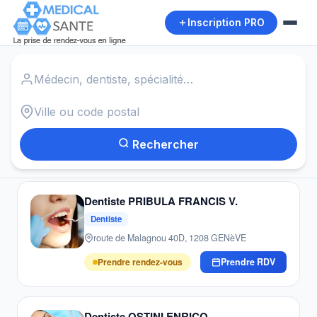
Inscription PRO
Accueil
›
Praticiens à Geneve
699
praticiens · Geneve
Médecin
Dentiste
Cardiologue
Dermatologue
Gynécologue
Ophtalmologue
Kinésithérapeute
Ostéopathe
Psychologue
Pédiatre
Rechercher
Dentiste PRIBULA FRANCIS V.
Dentiste
route de Malagnou 40D, 1208 GENèVE
Prendre rendez-vous
Prendre RDV
Dentiste OSTINI ENRICO