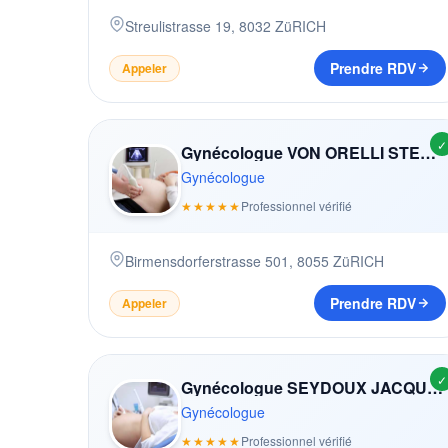
Streulistrasse 19
,
8032
ZüRICH
Prendre RDV
Appeler
✓
Gynécologue VON ORELLI STEPHANIE
Gynécologue
★★★★★
Professionnel vérifié
Birmensdorferstrasse 501
,
8055
ZüRICH
Prendre RDV
Appeler
✓
Gynécologue SEYDOUX JACQUES
Gynécologue
★★★★★
Professionnel vérifié