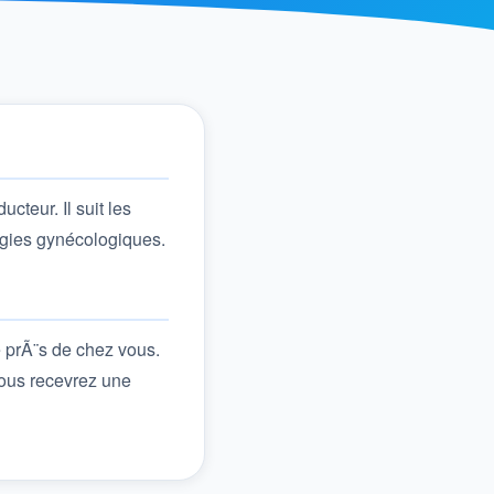
cteur. Il suit les
logies gynécologiques.
e prÃ¨s de chez vous.
Vous recevrez une