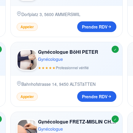
Dorfplatz 3
,
5600
AMMERSWIL
Prendre RDV
Appeler
✓
Gynécologue BöHI PETER
Gynécologue
★★★★★
Professionnel vérifié
Bahnhofstrasse 14
,
9450
ALTSTäTTEN
Prendre RDV
Appeler
✓
Gynécologue FRETZ-MISLIN CHRISTIANE
Gynécologue