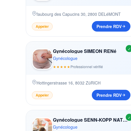
faubourg des Capucins 30
,
2800
DELéMONT
Prendre RDV
Appeler
✓
Gynécologue SIMEON RENé
Gynécologue
★★★★★
Professionnel vérifié
Hottingerstrasse 16
,
8032
ZüRICH
Prendre RDV
Appeler
✓
Gynécologue SENN-KOPP NATHALIE
Gynécologue