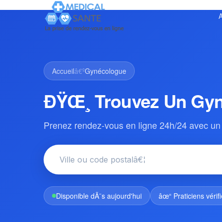
A
Accueil
â€º
Gynécologue
ÐŸŒ¸ Trouvez Un Gyn
Prenez rendez-vous en ligne 24h/24 avec un
Disponible dÃ¨s aujourd'hui
âœ“ Praticiens vérif