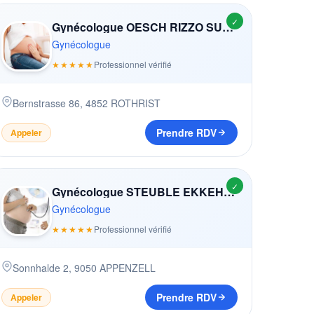
✓
Gynécologue OESCH RIZZO SUSANNE
Gynécologue
★★★★★
Professionnel vérifié
Bernstrasse 86
,
4852
ROTHRIST
Prendre RDV
Appeler
✓
Gynécologue STEUBLE EKKEHARD (-FRüH)
Gynécologue
★★★★★
Professionnel vérifié
Sonnhalde 2
,
9050
APPENZELL
Prendre RDV
Appeler