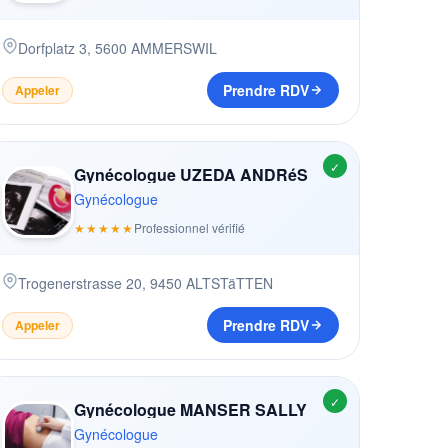
Dorfplatz 3
,
5600
AMMERSWIL
Prendre RDV
Appeler
✓
Gynécologue UZEDA ANDRéS
Gynécologue
★★★★★
Professionnel vérifié
Trogenerstrasse 20
,
9450
ALTSTäTTEN
Prendre RDV
Appeler
✓
Gynécologue MANSER SALLY
Gynécologue