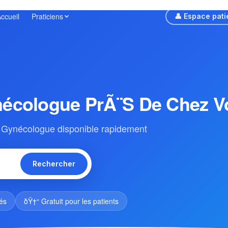
ccueil
Praticiens
👤 Espace pati
écologue PrÃ¨s De Chez V
 Gynécologue disponible rapidement
Rechercher
iés
ðŸ†“ Gratuit pour les patients