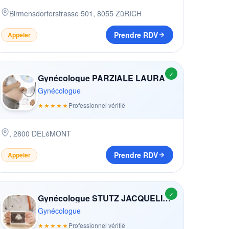
Birmensdorferstrasse 501
,
8055
ZüRICH
Prendre RDV
Appeler
✓
Gynécologue PARZIALE LAURA
Gynécologue
★★★★★
Professionnel vérifié
,
2800
DELéMONT
Prendre RDV
Appeler
✓
Gynécologue STUTZ JACQUELINE
Gynécologue
★★★★★
Professionnel vérifié