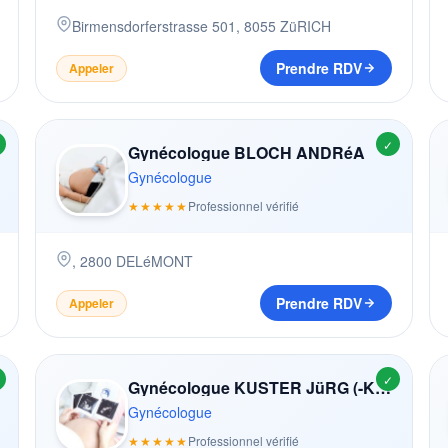
Birmensdorferstrasse 501
,
8055
ZüRICH
Prendre RDV
Appeler
✓
Gynécologue BLOCH ANDRéA
Gynécologue
★★★★★
Professionnel vérifié
,
2800
DELéMONT
Prendre RDV
Appeler
✓
Gynécologue KUSTER JüRG (-KEUSCH)
Gynécologue
★★★★★
Professionnel vérifié