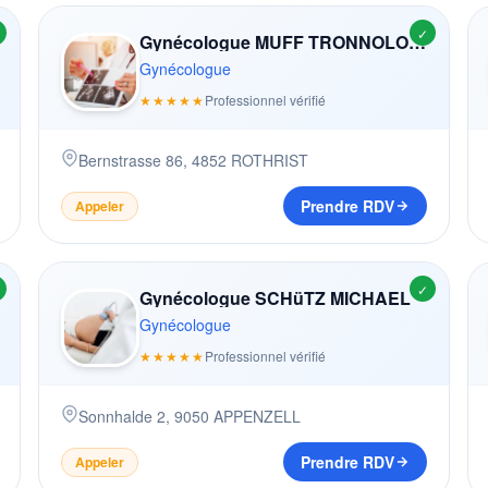
✓
Gynécologue MUFF TRONNOLONE BéRéNICE
Gynécologue
★★★★★
Professionnel vérifié
Bernstrasse 86
,
4852
ROTHRIST
Prendre RDV
Appeler
✓
Gynécologue SCHüTZ MICHAEL
Gynécologue
★★★★★
Professionnel vérifié
Sonnhalde 2
,
9050
APPENZELL
Prendre RDV
Appeler