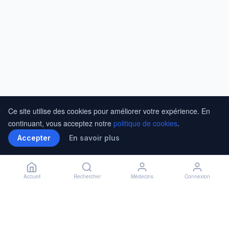
Ce site utilise des cookies pour améliorer votre expérience. En
continuant, vous acceptez notre
politique de cookies
.
Accepter
En savoir plus
Accueil
Rechercher
Médecins
Connexion
Installer l'application
🏥
Installer
✕
Accès rapide à vos rendez-vous