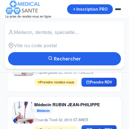
Inscription PRO
Accueil
›
Médecins
›
St Gallen
Autour de moi
20
résultats · Médecins · St Gallen
Médecin HEé HANSJöRG (-GRUNDER)
Rechercher
Médecin
Spisergasse 22, 9000 ST. GALLEN
Prendre rendez-vous
Prendre RDV
Médecin RUBIN JEAN-PHILIPPE
Médecin
rue de Tivoli 32, 2610 ST-IMIER