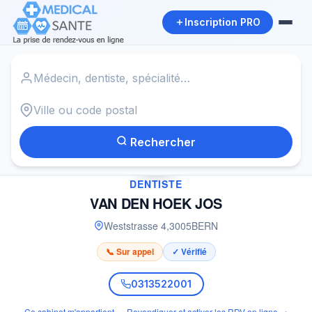
Inscription PRO
Accueil
›
Dentiste à BERN
›
VAN DEN HOEK JOS
Rechercher
✓
DENTISTE
VAN DEN HOEK JOS
Weststrasse 4
,
3005
BERN
📞 Sur appel
✓ Vérifié
0313522001
Ce cabinet m'appartient — Revendiquer et activer les RDV en ligne →