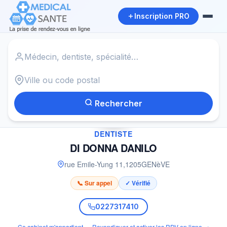
Inscription PRO
Accueil
›
Dentiste à GENèVE
›
DI DONNA DANILO
Rechercher
✓
DENTISTE
DI DONNA DANILO
rue Emile-Yung 11
,
1205
GENèVE
📞 Sur appel
✓ Vérifié
0227317410
Ce cabinet m'appartient — Revendiquer et activer les RDV en ligne →