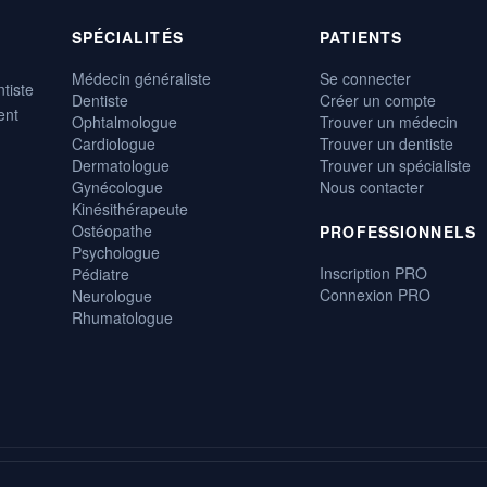
SPÉCIALITÉS
PATIENTS
Médecin généraliste
Se connecter
tiste
Dentiste
Créer un compte
ent
Ophtalmologue
Trouver un médecin
Cardiologue
Trouver un dentiste
Dermatologue
Trouver un spécialiste
Gynécologue
Nous contacter
Kinésithérapeute
Ostéopathe
PROFESSIONNELS
Psychologue
Inscription PRO
Pédiatre
Connexion PRO
Neurologue
Rhumatologue
, gratuite et disponible 24h/24.