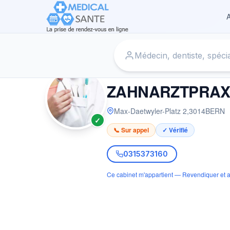
A
Accueil
›
Dentiste à BERN
›
ZAHNARZTPRAXIS SMILE@M
DENTISTE
ZAHNARZTPRAX
Max-Daetwyler-Platz 2
,
3014
BERN
✓
📞 Sur appel
✓ Vérifié
0315373160
Ce cabinet m'appartient — Revendiquer et a