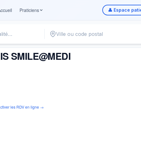
ccueil
Praticiens
👤 Espace pati
EDI
IS SMILE@MEDI
ctiver les RDV en ligne →