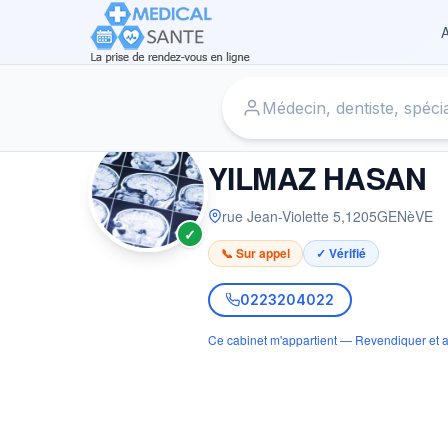
A
Accueil
›
Radiologue à GENèVE
›
YILMAZ HASAN
RADIOLOGUE
YILMAZ HASAN
rue Jean-Violette 5
,
1205
GENèVE
✓
📞 Sur appel
✓ Vérifié
0223204022
Ce cabinet m'appartient — Revendiquer et a