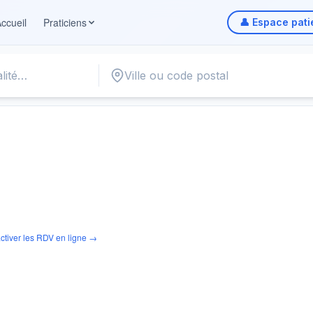
ccueil
Praticiens
👤 Espace pati
ctiver les RDV en ligne →