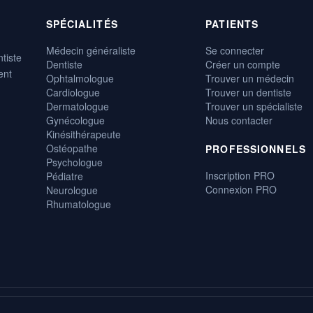
SPÉCIALITÉS
PATIENTS
Médecin généraliste
Se connecter
tiste
Dentiste
Créer un compte
ent
Ophtalmologue
Trouver un médecin
Cardiologue
Trouver un dentiste
Dermatologue
Trouver un spécialiste
Gynécologue
Nous contacter
Kinésithérapeute
Ostéopathe
PROFESSIONNELS
Psychologue
Inscription PRO
Pédiatre
Connexion PRO
Neurologue
Rhumatologue
, gratuite et disponible 24h/24.