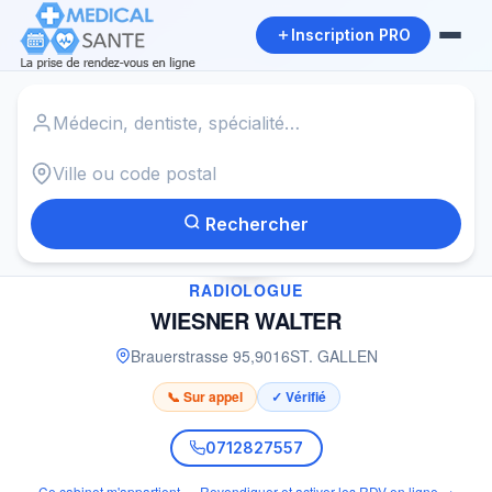
Inscription PRO
Accueil
›
Radiologue à ST. GALLEN
›
WIESNER WALTER
Rechercher
✓
RADIOLOGUE
WIESNER WALTER
Brauerstrasse 95
,
9016
ST. GALLEN
📞 Sur appel
✓ Vérifié
0712827557
Ce cabinet m'appartient — Revendiquer et activer les RDV en ligne →