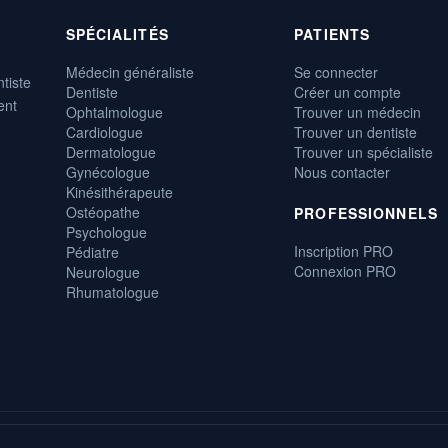
SPÉCIALITÉS
PATIENTS
Médecin généraliste
Se connecter
tiste
Dentiste
Créer un compte
ent
Ophtalmologue
Trouver un médecin
Cardiologue
Trouver un dentiste
Dermatologue
Trouver un spécialiste
Gynécologue
Nous contacter
Kinésithérapeute
Ostéopathe
PROFESSIONNELS
Psychologue
Inscription PRO
Pédiatre
Connexion PRO
Neurologue
Rhumatologue
, gratuite et disponible 24h/24.