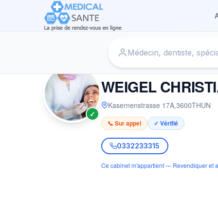
A
Accueil
›
Dentiste à THUN
›
WEIGEL CHRISTIAN UND MON
DENTISTE
WEIGEL CHRISTI
Kasernenstrasse 17A
,
3600
THUN
✓
📞 Sur appel
✓ Vérifié
0332233315
Ce cabinet m'appartient — Revendiquer et a