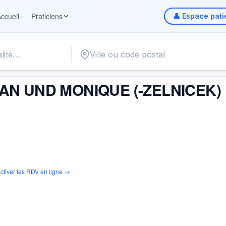
ccueil
Praticiens
👤 Espace pati
IQUE (-ZELNICEK)
AN UND MONIQUE (-ZELNICEK)
ctiver les RDV en ligne →