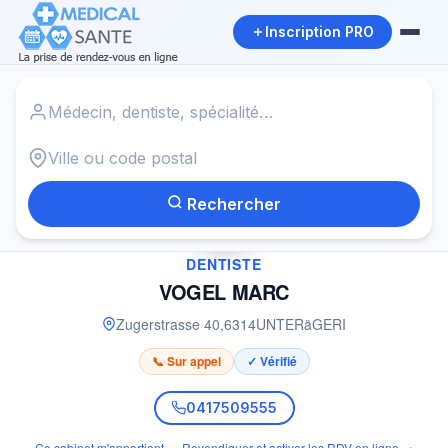
Inscription PRO
Accueil
›
Dentiste à UNTERäGERI
›
VOGEL MARC
Rechercher
✓
DENTISTE
VOGEL MARC
Zugerstrasse 40
,
6314
UNTERäGERI
📞 Sur appel
✓ Vérifié
0417509555
Ce cabinet m'appartient — Revendiquer et activer les RDV en ligne →