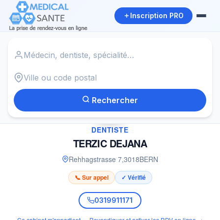
Inscription PRO
Accueil
›
Dentiste à BERN
›
TERZIC DEJANA
Rechercher
✓
DENTISTE
TERZIC DEJANA
Rehhagstrasse 7
,
3018
BERN
📞 Sur appel
✓ Vérifié
0319911171
Ce cabinet m'appartient — Revendiquer et activer les RDV en ligne →