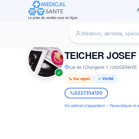
A
Accueil
›
Radiologue à GENèVE
›
TEICHER JOSEF
RADIOLOGUE
TEICHER JOSEF
rue de l'Orangerie 1
,
1202
GENèVE
✓
📞 Sur appel
✓ Vérifié
0227334120
Ce cabinet m'appartient — Revendiquer et a