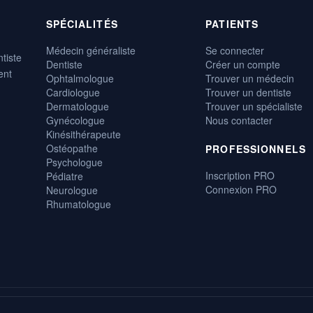
SPÉCIALITÉS
PATIENTS
Médecin généraliste
Se connecter
tiste
Dentiste
Créer un compte
ent
Ophtalmologue
Trouver un médecin
Cardiologue
Trouver un dentiste
Dermatologue
Trouver un spécialiste
Gynécologue
Nous contacter
Kinésithérapeute
Ostéopathe
PROFESSIONNELS
Psychologue
Inscription PRO
Pédiatre
Connexion PRO
Neurologue
Rhumatologue
, gratuite et disponible 24h/24.