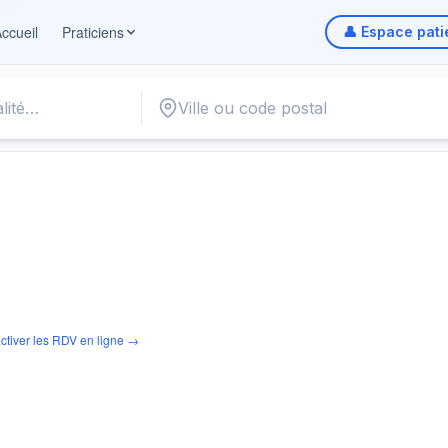
ccueil
Praticiens
👤 Espace pati
ctiver les RDV en ligne →