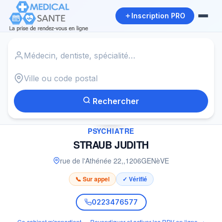
Inscription PRO
Accueil
›
Psychiatre à GENèVE
›
STRAUB JUDITH
Rechercher
✓
PSYCHIATRE
STRAUB JUDITH
rue de l'Athénée 22,
,
1206
GENèVE
📞 Sur appel
✓ Vérifié
0223476577
Ce cabinet m'appartient — Revendiquer et activer les RDV en ligne →