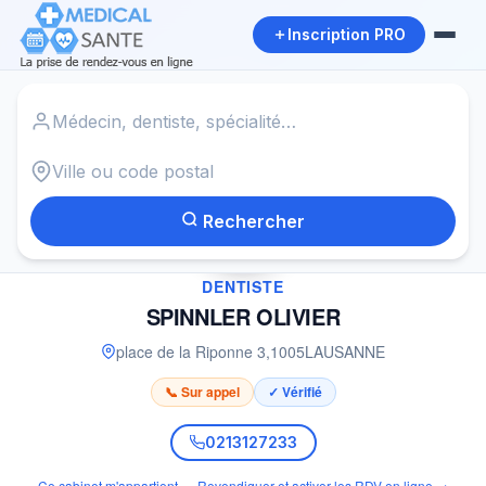
Inscription PRO
Accueil
›
Dentiste à LAUSANNE
›
SPINNLER OLIVIER
Rechercher
✓
DENTISTE
SPINNLER OLIVIER
place de la Riponne 3
,
1005
LAUSANNE
📞 Sur appel
✓ Vérifié
0213127233
Ce cabinet m'appartient — Revendiquer et activer les RDV en ligne →