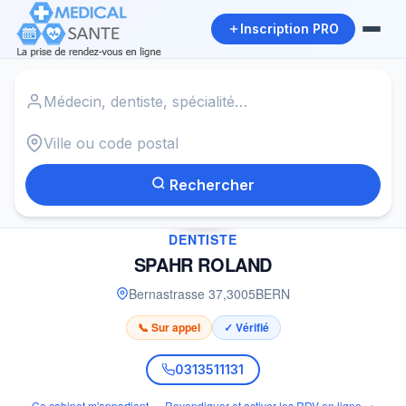
Inscription PRO
Accueil
›
Dentiste à BERN
›
SPAHR ROLAND
Rechercher
✓
DENTISTE
SPAHR ROLAND
Bernastrasse 37
,
3005
BERN
📞 Sur appel
✓ Vérifié
0313511131
Ce cabinet m'appartient — Revendiquer et activer les RDV en ligne →