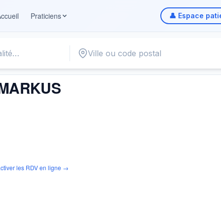
ccueil
Praticiens
👤 Espace pati
ARKUS
 MARKUS
ctiver les RDV en ligne →