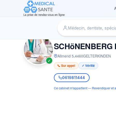
A
Accueil
›
Médecin à GELTERKINDEN
›
SCHöNENBERG M
MÉDECIN
SCHöNENBERG
Allmend 5
,
4460
GELTERKINDEN
✓
📞 Sur appel
✓ Vérifié
0619811444
Ce cabinet m'appartient — Revendiquer et a