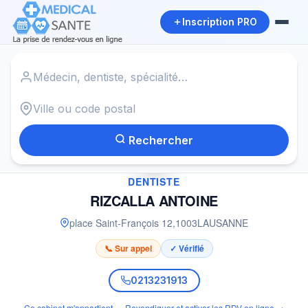
Inscription PRO
Accueil
›
Dentiste à LAUSANNE
›
RIZCALLA ANTOINE
Rechercher
✓
DENTISTE
RIZCALLA ANTOINE
place Saint-François 12
,
1003
LAUSANNE
📞 Sur appel
✓ Vérifié
0213231913
Ce cabinet m'appartient — Revendiquer et activer les RDV en ligne →