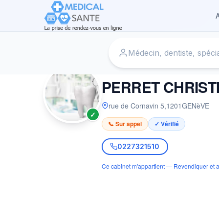
A
Accueil
›
Dentiste à GENèVE
›
PERRET CHRISTIAN
DENTISTE
PERRET CHRIST
rue de Cornavin 5
,
1201
GENèVE
✓
📞 Sur appel
✓ Vérifié
0227321510
Ce cabinet m'appartient — Revendiquer et a