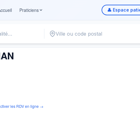
ccueil
Praticiens
👤 Espace pati
IAN
ctiver les RDV en ligne →