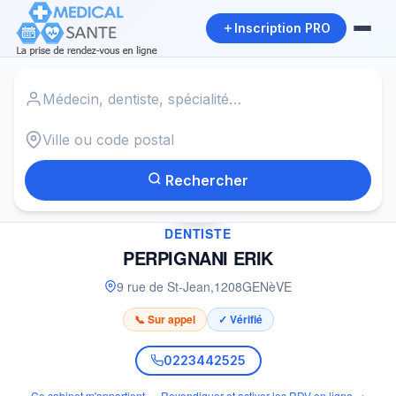
Inscription PRO
Accueil
›
Dentiste à GENèVE
›
PERPIGNANI ERIK
Rechercher
✓
DENTISTE
PERPIGNANI ERIK
9 rue de St-Jean
,
1208
GENèVE
📞 Sur appel
✓ Vérifié
0223442525
Ce cabinet m'appartient — Revendiquer et activer les RDV en ligne →