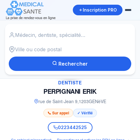
Inscription PRO
Accueil
›
Dentiste à GENèVE
›
PERPIGNANI ERIK
Rechercher
✓
DENTISTE
PERPIGNANI ERIK
rue de Saint-Jean 9
,
1203
GENèVE
📞 Sur appel
✓ Vérifié
0223442525
Ce cabinet m'appartient — Revendiquer et activer les RDV en ligne →