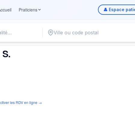
ccueil
Praticiens
👤 Espace pati
 S.
ctiver les RDV en ligne →