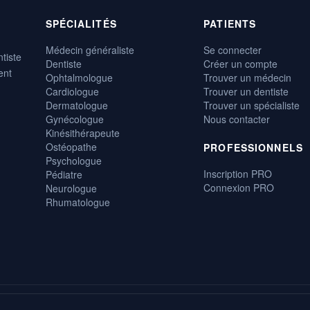
SPÉCIALITÉS
PATIENTS
Médecin généraliste
Se connecter
tiste
Dentiste
Créer un compte
ent
Ophtalmologue
Trouver un médecin
Cardiologue
Trouver un dentiste
Dermatologue
Trouver un spécialiste
Gynécologue
Nous contacter
Kinésithérapeute
Ostéopathe
PROFESSIONNELS
Psychologue
Inscription PRO
Pédiatre
Connexion PRO
Neurologue
Rhumatologue
, gratuite et disponible 24h/24.