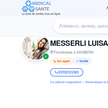
A
Accueil
›
Dentiste à BERN
›
MESSERLI LUISA S.
DENTISTE
MESSERLI LUISA
Thunstrasse 2
,
3005
BERN
✓
📞 Sur appel
✓ Vérifié
0313512280
Ce cabinet m'appartient — Revendiquer et a