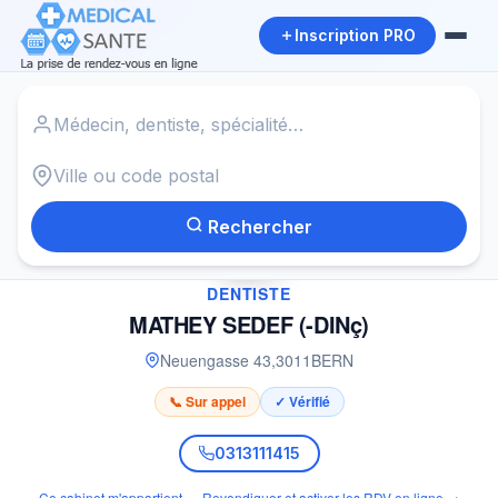
Inscription PRO
Accueil
›
Dentiste à BERN
›
MATHEY SEDEF (-DINç)
Rechercher
✓
DENTISTE
MATHEY SEDEF (-DINç)
Neuengasse 43
,
3011
BERN
📞 Sur appel
✓ Vérifié
0313111415
Ce cabinet m'appartient — Revendiquer et activer les RDV en ligne →