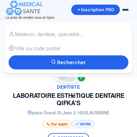
Inscription PRO
Accueil
›
Dentiste à LAUSANNE
›
LABORATOIRE ESTHéTIQUE DENTAIRE QIFKA'S
Rechercher
✓
DENTISTE
LABORATOIRE ESTHéTIQUE DENTAIRE
QIFKA'S
place Grand-St-Jean 2
,
1003
LAUSANNE
📞 Sur appel
✓ Vérifié