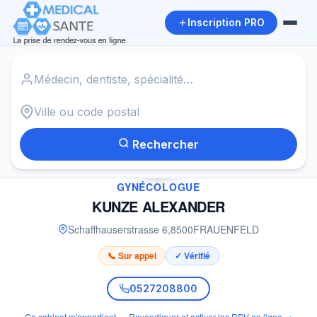
Inscription PRO
Accueil
›
Gynécologue à FRAUENFELD
›
KUNZE ALEXANDER
Rechercher
✓
GYNÉCOLOGUE
KUNZE ALEXANDER
Schaffhauserstrasse 6
,
8500
FRAUENFELD
📞 Sur appel
✓ Vérifié
0527208800
Ce cabinet m'appartient — Revendiquer et activer les RDV en ligne →