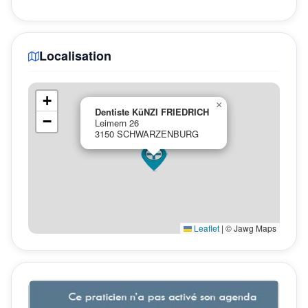
Localisation
+
×
Dentiste KüNZI FRIEDRICH
−
Leimern 26
3150 SCHWARZENBURG
Leaflet
|
© Jawg Maps