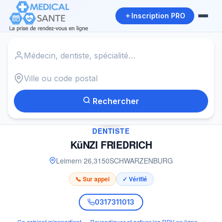
Inscription PRO
Accueil
›
Dentiste à SCHWARZENBURG
›
KüNZI FRIEDRICH
Rechercher
✓
DENTISTE
KüNZI FRIEDRICH
Leimern 26
,
3150
SCHWARZENBURG
📞 Sur appel
✓ Vérifié
0317311013
Ce cabinet m'appartient — Revendiquer et activer les RDV en ligne →