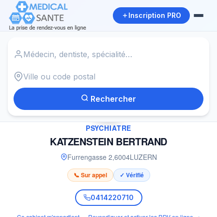
Inscription PRO
Accueil
›
Psychiatre à LUZERN
›
KATZENSTEIN BERTRAND
Rechercher
✓
PSYCHIATRE
KATZENSTEIN BERTRAND
Furrengasse 2
,
6004
LUZERN
📞 Sur appel
✓ Vérifié
0414220710
Ce cabinet m'appartient — Revendiquer et activer les RDV en ligne →