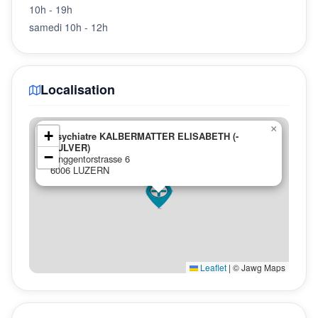
10h - 19h
samedi 10h - 12h
Localisation
×
+
Psychiatre KALBERMATTER ELISABETH (-
PULVER)
−
Zinggentorstrasse 6
6006 LUZERN
Leaflet
|
© Jawg Maps