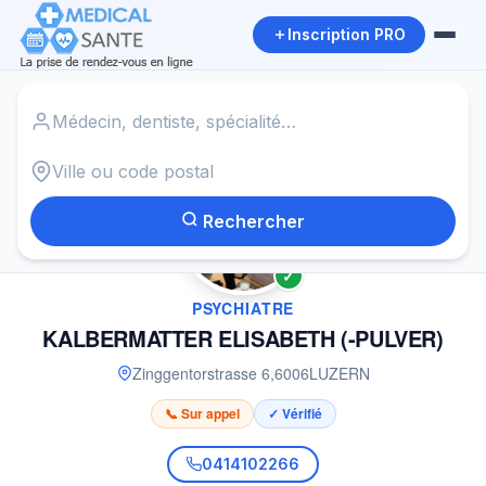
Inscription PRO
Accueil
›
Psychiatre à LUZERN
›
KALBERMATTER ELISABETH (-PULVER)
Rechercher
✓
PSYCHIATRE
KALBERMATTER ELISABETH (-PULVER)
Zinggentorstrasse 6
,
6006
LUZERN
📞 Sur appel
✓ Vérifié
0414102266