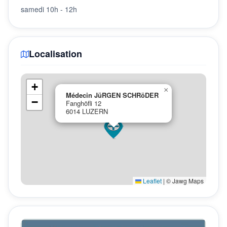
samedi 10h - 12h
Localisation
+
×
Médecin JüRGEN SCHRöDER
−
Fanghöfli 12
6014 LUZERN
Leaflet
|
© Jawg Maps