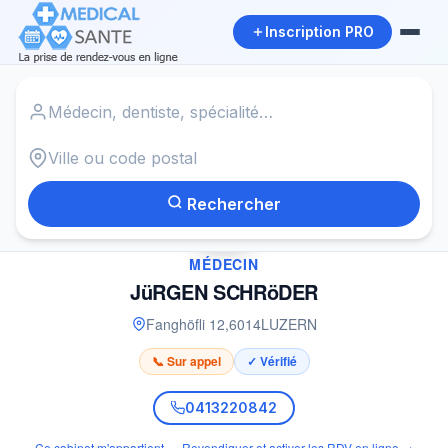
Inscription PRO
Accueil
›
Médecin à LUZERN
›
JüRGEN SCHRöDER
Rechercher
✓
MÉDECIN
JüRGEN SCHRöDER
Fanghöfli 12
,
6014
LUZERN
📞 Sur appel
✓ Vérifié
0413220842
Ce cabinet m'appartient — Revendiquer et activer les RDV en ligne →