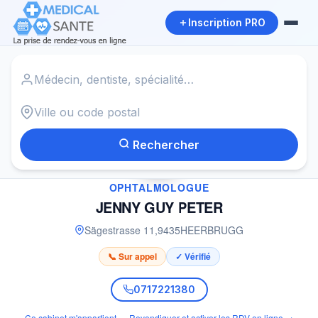
Inscription PRO
Accueil
›
Ophtalmologue à HEERBRUGG
›
JENNY GUY PETER
Rechercher
✓
OPHTALMOLOGUE
JENNY GUY PETER
Sägestrasse 11
,
9435
HEERBRUGG
📞 Sur appel
✓ Vérifié
0717221380
Ce cabinet m'appartient — Revendiquer et activer les RDV en ligne →