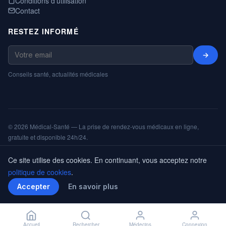
Conditions d'utilisation
Contact
RESTEZ INFORMÉ
→
Conseils santé, actualités médicales
© 2026 Médical-Santé — La prise de rendez-vous médicaux en ligne,
gratuite et disponible 24h/24.
Mentions légales
Cookies
CGU
Annuaire
ShareNPlug
Ce site utilise des cookies. En continuant, vous acceptez notre
politique de cookies
.
📞 Appeler
Accepter
En savoir plus
Accueil
Rechercher
Médecins
Connexion