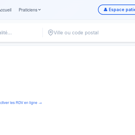
ccueil
Praticiens
👤 Espace pati
ctiver les RDV en ligne →