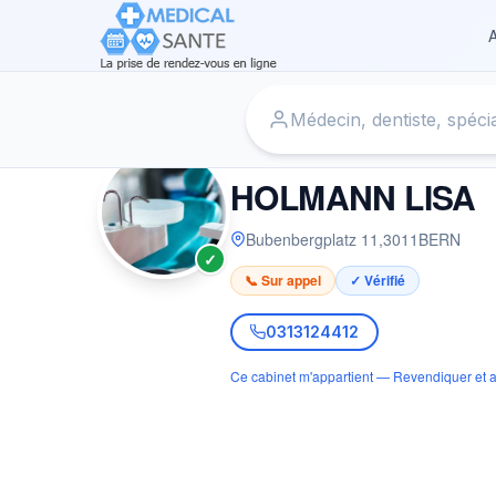
A
Accueil
›
Dentiste à BERN
›
HOLMANN LISA
DENTISTE
HOLMANN LISA
Bubenbergplatz 11
,
3011
BERN
✓
📞 Sur appel
✓ Vérifié
0313124412
Ce cabinet m'appartient — Revendiquer et a