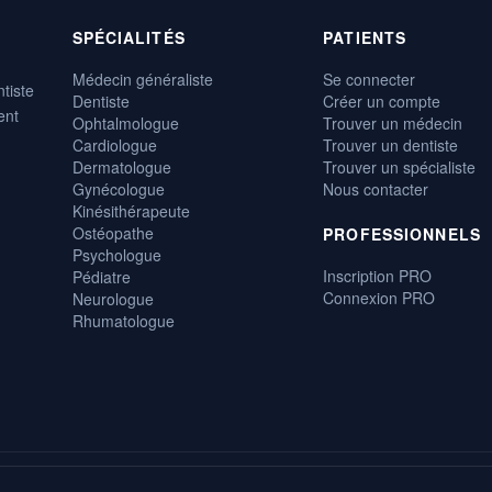
SPÉCIALITÉS
PATIENTS
Médecin généraliste
Se connecter
tiste
Dentiste
Créer un compte
ent
Ophtalmologue
Trouver un médecin
Cardiologue
Trouver un dentiste
Dermatologue
Trouver un spécialiste
Gynécologue
Nous contacter
Kinésithérapeute
Ostéopathe
PROFESSIONNELS
Psychologue
Inscription PRO
Pédiatre
Connexion PRO
Neurologue
Rhumatologue
, gratuite et disponible 24h/24.