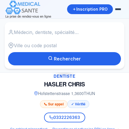
Inscription PRO
Accueil
›
Dentiste à THUN
›
HASLER CHRIS
Rechercher
✓
DENTISTE
HASLER CHRIS
Hofstettenstrasse 1
,
3600
THUN
📞 Sur appel
✓ Vérifié
0332226363
Ce cabinet m'appartient — Revendiquer et activer les RDV en ligne →