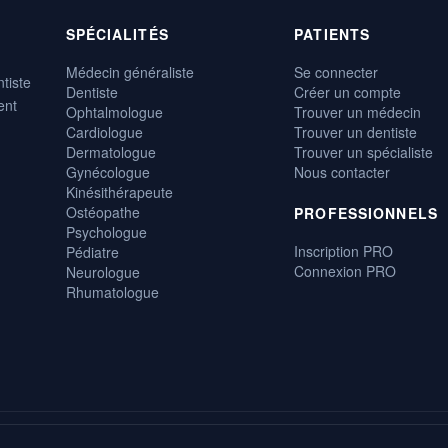
SPÉCIALITÉS
PATIENTS
Médecin généraliste
Se connecter
tiste
Dentiste
Créer un compte
ent
Ophtalmologue
Trouver un médecin
Cardiologue
Trouver un dentiste
Dermatologue
Trouver un spécialiste
Gynécologue
Nous contacter
Kinésithérapeute
Ostéopathe
PROFESSIONNELS
Psychologue
Inscription PRO
Pédiatre
Connexion PRO
Neurologue
Rhumatologue
, gratuite et disponible 24h/24.