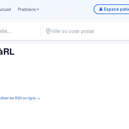
ccueil
Praticiens
👤 Espace pati
àRL
ctiver les RDV en ligne →