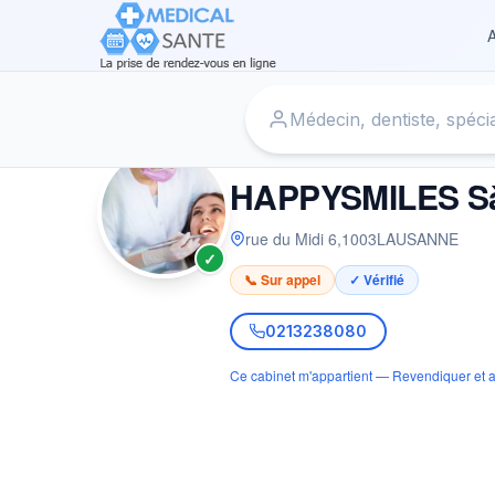
A
Accueil
›
Dentiste à LAUSANNE
›
HAPPYSMILES SàRL
DENTISTE
HAPPYSMILES S
rue du Midi 6
,
1003
LAUSANNE
✓
📞 Sur appel
✓ Vérifié
0213238080
Ce cabinet m'appartient — Revendiquer et a