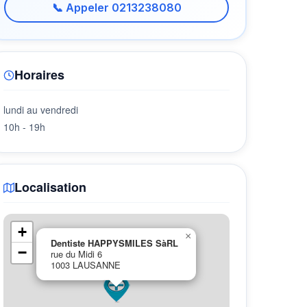
📞 Appeler 0213238080
Horaires
lundi au vendredi
10h - 19h
Localisation
+
×
Dentiste HAPPYSMILES SàRL
−
rue du Midi 6
1003 LAUSANNE