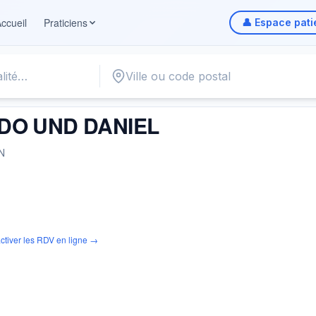
ccueil
Praticiens
👤 Espace pati
 UND DANIEL
DO UND DANIEL
N
ctiver les RDV en ligne →