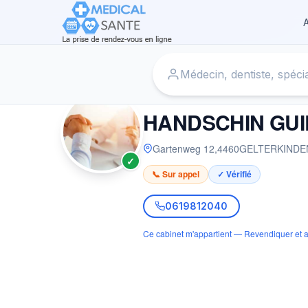
A
Accueil
›
Médecin à GELTERKINDEN
›
HANDSCHIN GUIDO
MÉDECIN
HANDSCHIN GUI
Gartenweg 12
,
4460
GELTERKINDE
✓
📞 Sur appel
✓ Vérifié
0619812040
Ce cabinet m'appartient — Revendiquer et a