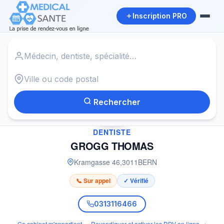
Inscription PRO
Accueil
›
Dentiste à BERN
›
GROGG THOMAS
Rechercher
✓
DENTISTE
GROGG THOMAS
Kramgasse 46
,
3011
BERN
📞 Sur appel
✓ Vérifié
0313116466
Ce cabinet m'appartient — Revendiquer et activer les RDV en ligne →