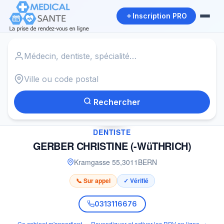
Inscription PRO
Accueil
›
Dentiste à BERN
›
GERBER CHRISTINE (-WüTHRICH)
Rechercher
✓
DENTISTE
GERBER CHRISTINE (-WüTHRICH)
Kramgasse 55
,
3011
BERN
📞 Sur appel
✓ Vérifié
0313116676
Ce cabinet m'appartient — Revendiquer et activer les RDV en ligne →