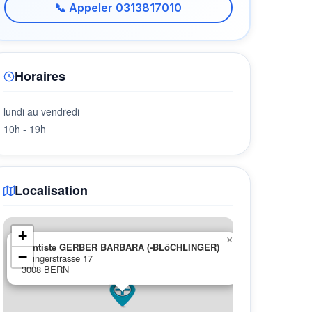
📞 Appeler 0313817010
Horaires
lundi au vendredi
10h - 19h
Localisation
+
×
Dentiste GERBER BARBARA (-BLöCHLINGER)
−
Effingerstrasse 17
3008 BERN