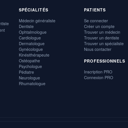
SPÉCIALITÉS
PATIENTS
Médecin généraliste
Se connecter
tiste
Dentiste
Créer un compte
ent
Ophtalmologue
Trouver un médecin
Cardiologue
Trouver un dentiste
Dermatologue
Trouver un spécialiste
Gynécologue
Nous contacter
Kinésithérapeute
Ostéopathe
PROFESSIONNELS
Psychologue
Inscription PRO
Pédiatre
Connexion PRO
Neurologue
Rhumatologue
, gratuite et disponible 24h/24.