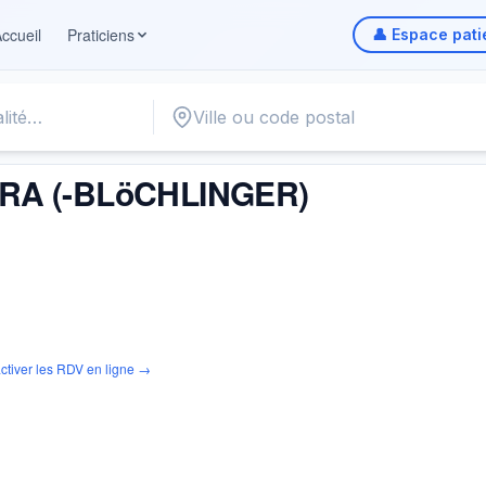
ccueil
Praticiens
👤 Espace pati
INGER)
A (-BLöCHLINGER)
ctiver les RDV en ligne →