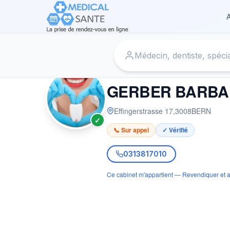
A
Accueil
›
Dentiste à BERN
›
GERBER BARBARA (-BLöCHL
DENTISTE
GERBER BARBAR
Effingerstrasse 17
,
3008
BERN
✓
📞 Sur appel
✓ Vérifié
0313817010
Ce cabinet m'appartient — Revendiquer et a