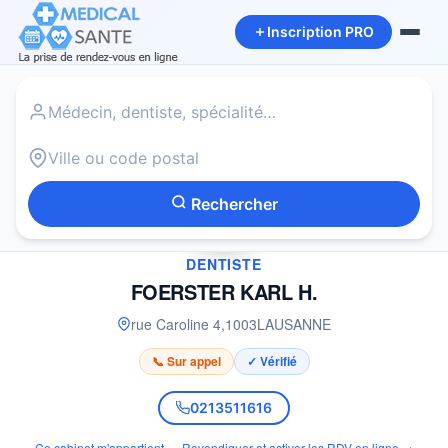
Inscription PRO
Accueil
›
Dentiste à LAUSANNE
›
FOERSTER KARL H.
Rechercher
✓
DENTISTE
FOERSTER KARL H.
rue Caroline 4
,
1003
LAUSANNE
📞 Sur appel
✓ Vérifié
0213511616
Ce cabinet m'appartient — Revendiquer et activer les RDV en ligne →