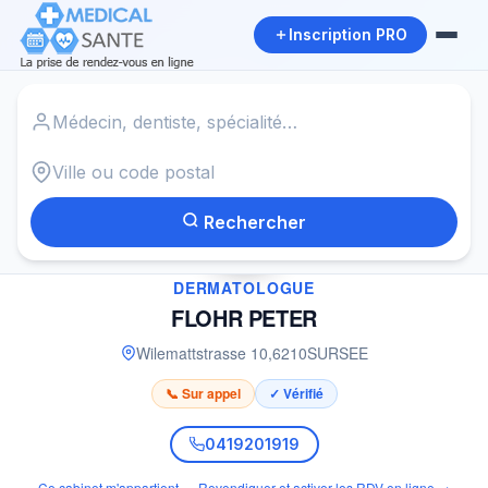
Inscription PRO
Accueil
›
Dermatologue à SURSEE
›
FLOHR PETER
Rechercher
✓
DERMATOLOGUE
FLOHR PETER
Wilemattstrasse 10
,
6210
SURSEE
📞 Sur appel
✓ Vérifié
0419201919
Ce cabinet m'appartient — Revendiquer et activer les RDV en ligne →