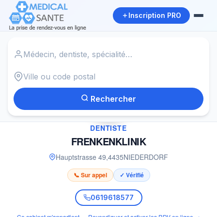
Inscription PRO
Accueil
›
Dentiste à NIEDERDORF
›
FRENKENKLINIK
Rechercher
✓
DENTISTE
FRENKENKLINIK
Hauptstrasse 49
,
4435
NIEDERDORF
📞 Sur appel
✓ Vérifié
0619618577
Ce cabinet m'appartient — Revendiquer et activer les RDV en ligne →