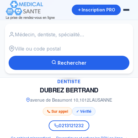
Inscription PRO
Accueil
›
Dentiste à LAUSANNE
›
DUBREZ BERTRAND
Rechercher
✓
DENTISTE
DUBREZ BERTRAND
avenue de Beaumont 10
,
1012
LAUSANNE
📞 Sur appel
✓ Vérifié
0213121232
Ce cabinet m'appartient — Revendiquer et activer les RDV en ligne →