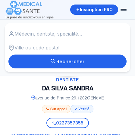
Inscription PRO
Accueil
›
Dentiste à GENèVE
›
DA SILVA SANDRA
Rechercher
✓
DENTISTE
DA SILVA SANDRA
avenue de France 29
,
1202
GENèVE
📞 Sur appel
✓ Vérifié
0227357355
Ce cabinet m'appartient — Revendiquer et activer les RDV en ligne →