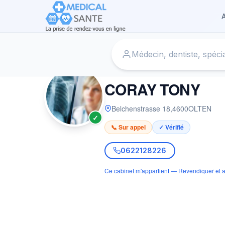
A
Accueil
›
Radiologue à OLTEN
›
CORAY TONY
RADIOLOGUE
CORAY TONY
Belchenstrasse 18
,
4600
OLTEN
✓
📞 Sur appel
✓ Vérifié
0622128226
Ce cabinet m'appartient — Revendiquer et a