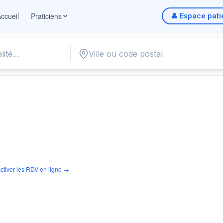
ccueil
Praticiens
👤 Espace pati
ctiver les RDV en ligne →