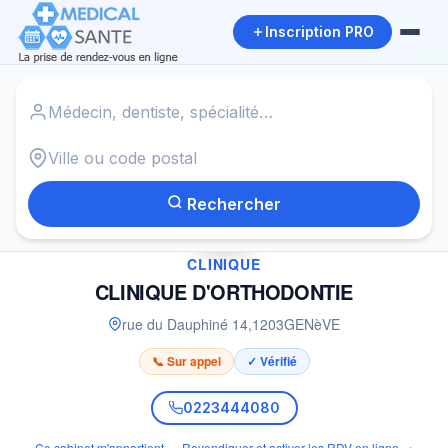
Inscription PRO
Accueil
›
Clinique à GENèVE
›
CLINIQUE D'ORTHODONTIE
Rechercher
✓
CLINIQUE
CLINIQUE D'ORTHODONTIE
rue du Dauphiné 14
,
1203
GENèVE
📞 Sur appel
✓ Vérifié
0223444080
Ce cabinet m'appartient — Revendiquer et activer les RDV en ligne →