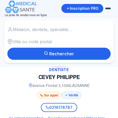
Inscription PRO
Accueil
›
Dentiste à LAUSANNE
›
CEVEY PHILIPPE
Rechercher
✓
DENTISTE
CEVEY PHILIPPE
avenue Floréal 3
,
1006
LAUSANNE
📞 Sur appel
✓ Vérifié
0216178787
Ce cabinet m'appartient — Revendiquer et activer les RDV en ligne →