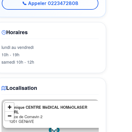
📞 Appeler 0223472808
Horaires
lundi au vendredi
10h - 19h
samedi 10h - 12h
Localisation
×
+
Clinique CENTRE MéDICAL HOMéOLASER
SàRL
−
place de Cornavin 2
1201 GENèVE