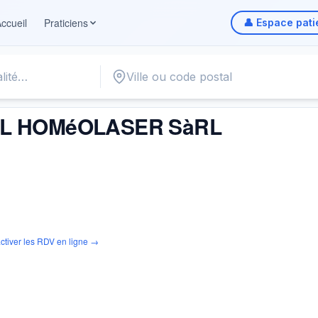
ccueil
Praticiens
👤 Espace pati
LASER SàRL
L HOMéOLASER SàRL
ctiver les RDV en ligne →