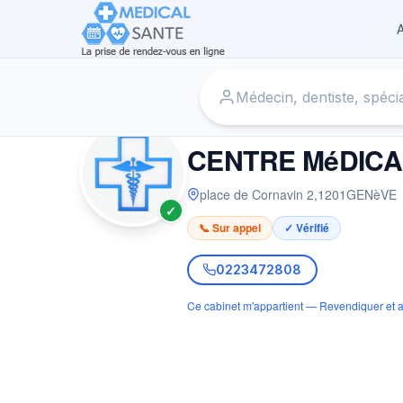
A
Accueil
›
Clinique à GENèVE
›
CENTRE MéDICAL HOMéO
CLINIQUE
CENTRE MéDICA
place de Cornavin 2
,
1201
GENèVE
✓
📞 Sur appel
✓ Vérifié
0223472808
Ce cabinet m'appartient — Revendiquer et a